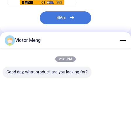
চালিয়ে
Victor Meng
แนะนำผลิตภัณฑ์
2:31 PM
Good day, what product are you looking for?
พื้นที่ 25 มม. * 25 มม.
หน้าจอตาข่ายลวดจีบคู่
ความยาว 3 ม. 
ลวดตาข่ายจีบ 1.5x2 ม.
ขนาด 38 มม. ASTM
ลวดตาข่ายสแตน
ตาข่ายหน้าจอกรวด
A227 มาตรฐาน
ASTM A853
ราคาดีที่สุด
ราคาดีที่สุด
ราคาดีที่ส