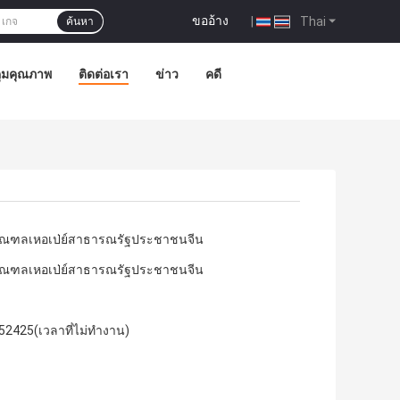
ขออ้าง
|
Thai
ค้นหา
ุมคุณภาพ
ติดต่อเรา
ข่าว
คดี
g มณฑลเหอเป่ย์สาธารณรัฐประชาชนจีน
g มณฑลเหอเป่ย์สาธารณรัฐประชาชนจีน
2425(เวลาที่ไม่ทำงาน)