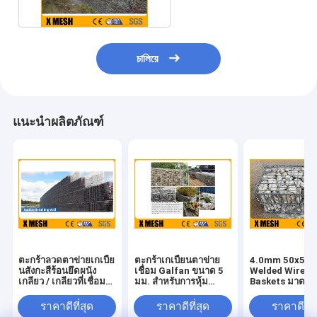
চালিয়ে
แนะนำผลิตภัณฑ์
ตะกร้าลวดตาข่ายเกเบี้ย
ตะกร้าเกเบี้ยนตาข่าย
4.0mm 50x50
นสังกะสีร้อนยึดผนัง
เชื่อม Galfan ขนาด 5
Welded Wire G
เกลียว / เกลียวที่เชื่อม
มม. สำหรับการหุ้ม
Baskets มาตรฐ
ต่อ
สถาปัตยกรรม
Astm
ราคาดีที่สุด
ราคาดีที่สุด
ราคาดีที่ส