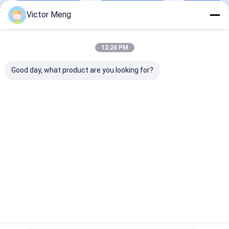
Victor Meng
Desktop Site
บ้าน
เกี่ยวกับเรา
ติดต่อเรา
Privacy Policy
แผนผังเว็บไซต์
12:26 PM
คุณภาพ
ฟันดาบตาข่ายโลหะ
โรงงานในประเทศจีน.Copyright © 2025
Good day, what product are you looking for?
Anping Yuanfengrun Mesh Products Co., Ltd.. All Rights Reserved.
บ้าน
สินค้า
แสดง VR