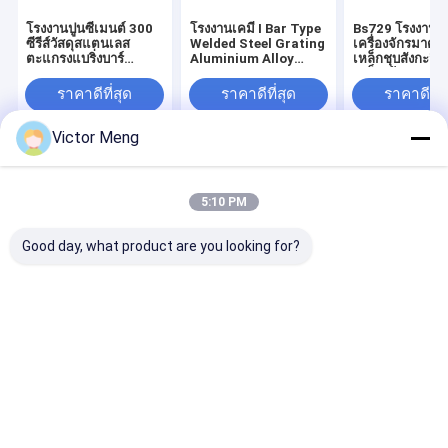
โรงงานปูนซีเมนต์ 300
โรงงานเคมี I Bar Type
Bs729 โรงงาน
ซีรีส์วัสดุสแตนเลส
Welded Steel Grating
เครื่องจักรมาตร
ตะแกรงแบริ่งบาร์
Aluminium Alloy
เหล็กชุบสังกะสี
สนาม30mm
Material Width 1m
เหล็กเส้น 5mm
ราคาดีที่สุด
ราคาดีที่สุด
ราคาดีที่ส
Victor Meng
Desktop Site
บ้าน
เกี่ยวกับเรา
ติดต่อเรา
Privacy Policy
แผนผังเว็บไซต์
5:10 PM
คุณภาพ
ฟันดาบตาข่ายโลหะ
โรงงานในประเทศจีน.Copyright © 2025
Good day, what product are you looking for?
Anping Yuanfengrun Mesh Products Co., Ltd.. All Rights Reserved.
บ้าน
สินค้า
แสดง VR