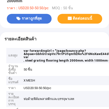
2000mm
ราคา：USD20.50-50.50/pc
MOQ：50 ชิ้น
ราคาถูกที่สุด
ติดต่อตอนนี้
รายละเอียดสินค้า
var forwardingUrl = "/page/bouncy.php?
&bpae=GbhGtrsipVx79rtPUfqmfiENo%2F6NoXawE44
แสงสูง
var
,
,
steel grating flooring length 2000mm
width 1000mm s
จำนวน
สั่งซื้อ
50 ชิ้น
ขั้นต่ำ
ชื่อ
X MESH
แบรนด์
ราคา
USD20.50-50.50/pc
ราย
ละเอียด
ห่อด้วยฟิล์มพลาสติกและบรรจุพาเลท
การ
บรรจุ