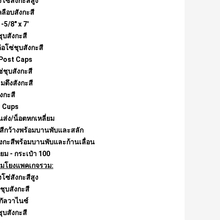
งโซ่สังกะสีสูง
คลือบสังกะสี
-5/8" x 7'
ชุบสังกะสี
่อโซ่ชุบสังกะสี
k Post Caps
ซ่ชุบสังกะสี
มตึงสังกะสี
ังกะสี
d Cups
นส่ง/น็อตหกเหลี่ยม
ังกะสีกว้างพร้อมบานพับและสลัก
บสังกะสีพร้อมบานพับและก้านเลื่อน
ียม - กระเป๋า 100
เชื่อมโยงแพคเกจรวม:
งโซ่สังกะสีสูง
ชุบสังกะสี
ยกัลวาไนซ์
ชุบสังกะสี