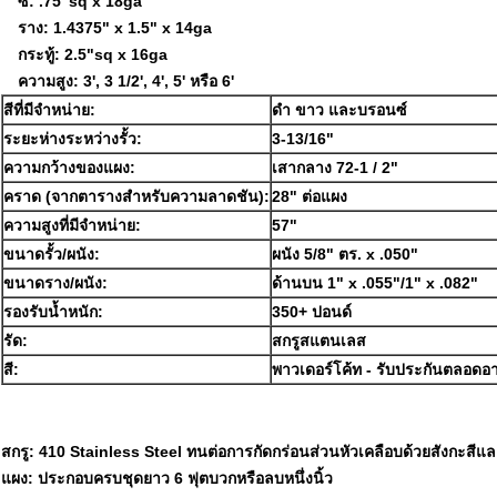
ซี่: .75"sq x 18ga
ราง: 1.4375" x 1.5" x 14ga
กระทู้: 2.5"sq x 16ga
ความสูง: 3', 3 1/2', 4', 5' หรือ 6'
สีที่มีจำหน่าย:
ดำ ขาว และบรอนซ์
ระยะห่างระหว่างรั้ว:
3-13/16"
ความกว้างของแผง:
เสากลาง 72-1 / 2"
คราด (จากตารางสำหรับความลาดชัน):
28" ต่อแผง
ความสูงที่มีจำหน่าย:
57"
ขนาดรั้ว/ผนัง:
ผนัง 5/8" ตร. x .050"
ขนาดราง/ผนัง:
ด้านบน 1" x .055"/1" x .082"
รองรับน้ำหนัก:
350+ ปอนด์
รัด:
สกรูสแตนเลส
สี:
พาวเดอร์โค้ท - รับประกันตลอดอ
สกรู: 410 Stainless Steel ทนต่อการกัดกร่อนส่วนหัวเคลือบด้วยสังกะสีและ
แผง: ประกอบครบชุดยาว 6 ฟุตบวกหรือลบหนึ่งนิ้ว