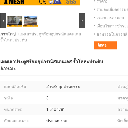
ราคา:
รายละเอียดการบร
เวลาการส่งมอบ:
เงื่อนไขการชำระเ
ภาพใหญ่ :
แผงเสาประตูพร้อมอุปกรณ์สแตนเลส
สามารถในการผลิ
รั้วโลหะประดับ
ติดต่อ
แผงเสาประตูพร้อมอุปกรณ์สแตนเลส รั้วโลหะประดับ
ลักษณะ
แอปพลิเคชัน:
สำหรับอุตสาหกรรม
ส่วนสู
รถไฟ:
3
มาตร
ขนาดราง:
1.5" x 1/8"
ความก
ลักษณะเฉพาะ:
ประกอบง่าย
พิกเก็