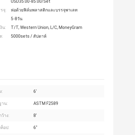
USD35.00-85.00/Set
รจุ:
ห่อด้วยฟิล์มพลาสติกและบรรจุพาเลท
5-8วัน
งิน:
T/T, Western Union, L/C, MoneyGram
ต:
5000sets / สัปดาห์
ง:
6'
ฐาน:
ASTM F2589
ว้าง:
8'
ตท็อป:
6"