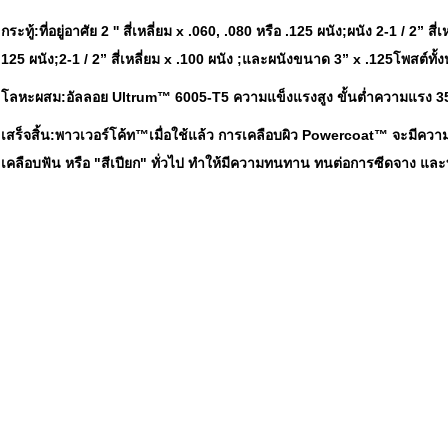
กระทู้:
ที่อยู่อาศัย 2 '' สี่เหลี่ยม x .060, .080 หรือ .125 ผนัง;ผนัง 2-1 / 2” สี่
125 ผนัง;2-1 / 2” สี่เหลี่ยม x .100 ผนัง ;และผนังขนาด 3” x .125โพสต์ทั
โลหะผสม:
อัลลอย Ultrum™ 6005-T5 ความแข็งแรงสูง ขั้นต่ำความแรง 3
เสร็จสิ้น:
พาวเวอร์โค้ท™เมื่อใช้แล้ว การเคลือบผิว Powercoat™ จะมีควา
เคลือบฟัน หรือ "สีเปียก" ทั่วไป ทำให้มีความทนทาน ทนต่อการซีดจาง แล